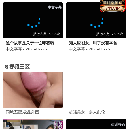
向往的生活8
2026 · 更新中
生活/慢综艺
治愈田园，超清观看
全网热评